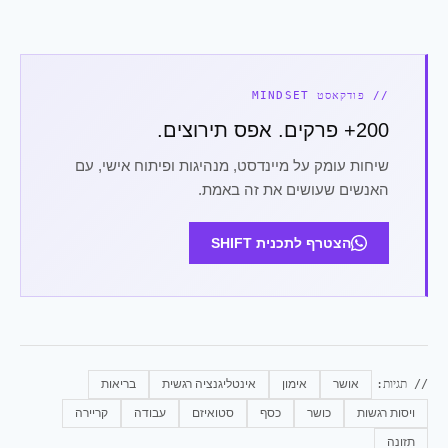
// פודקאסט MINDSET
200+ פרקים. אפס תירוצים.
שיחות עומק על מיינדסט, מנהיגות ופיתוח אישי, עם
האנשים שעושים את זה באמת.
הצטרף לתכנית SHIFT
// תגיות:
אושר
אימון
אינטליגנציה רגשית
בריאות
ויסות רגשות
כושר
כסף
סטואיזם
עבודה
קריירה
תזונה