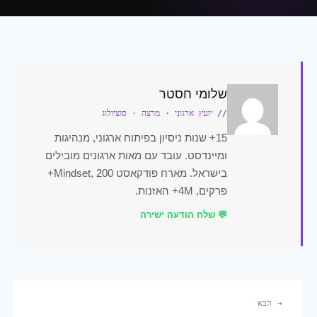
שלומי חסטר
// יועץ ארגוני · מרצה · סוציולוג
15+ שנות ניסיון בפיתוח ארגוני, מנהיגות
ומיינדסט. עובד עם מאות ארגונים מובילים
בישראל. מארח פודקאסט Mindset, 200+
פרקים, 4M+ האזנות.
💬 שלח הודעה ישירה
→ הבא