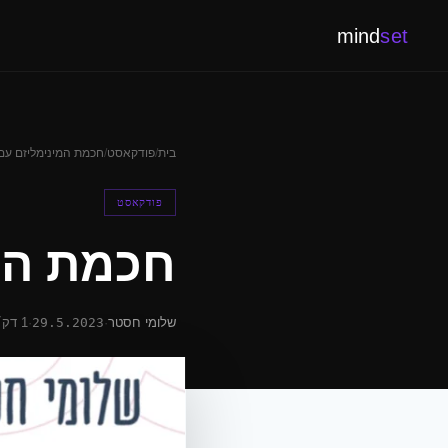
mind
set
בית
/
פודקאסט
/
חכמת המינימליזם עם
פודקאסט
חכמת המ
שלומי חסטר
·
29.5.2023
·
1 דק׳ קריאה