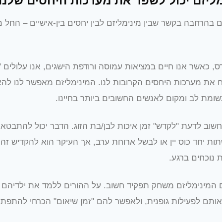
מליזם יכול לשפר את מערכות היחסים שלנו
ם בהרחבה בקשר שבין מינימליזם לבין יחסים בין-אישיים – החל מז
, כאשר אנו חיים במציאות עמוסה ורודפת הישגים, אנו עלולים
ח את מערכות היחסים הקרובות לנו. המינימליזם מאפשר לנו להא
ומת לב ומקום לאנשים החשובים ביותר בחיינו.
חשוב לדעת "לקדש" זמן איכות לבן/בת הזוג. הדבר יכול להתבטא 
תות יחד כוס יין או לבשל ארוחת ערב, אך העיקר הוא להקדיש זה
 נוכחים ברגע.
ם המינימליזם משחק תפקיד חשוב. על ההורים ללמד את ילדיהם 
אותם לפעילות גופנית, ולאפשר להם "זמן שיאום" הכרחי להתפת