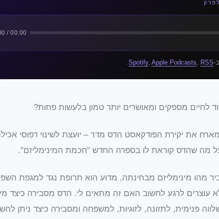
לפרק
00:00 / 00:00
-
RSS
,
Apple Podcasts
,
Spotify
.
ד לחיים מספקים ומאושרים יותר טמון בלעשות פחות?
ארח את יקירת הפודקאסט הדס מדר – יועצת לשינוי דפוסי אכילה
על מה שהדס קוראת לו בספרה החדש "חכמת המינימליזם".
ר מהו מינימליזם מבחינתה, מדוע הוא תרופת נגד למגפת השפע
לא עוצרים לרגע לחשוב האם זה מתאים לי. הדס מסבירה כיצד מי
לווה פנימית, לתזונה, לזוגיות, למשפחה ומסבירה כיצד ניתן ל