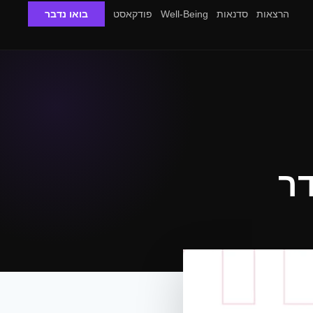
הרצאות
סדנאות
Well-Being
פודקאסט
בואו נדבר
ר