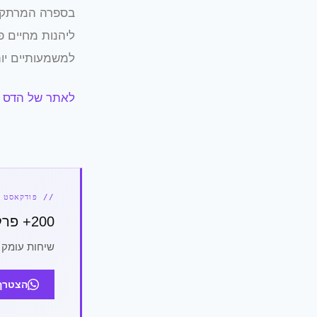
בספרה המרתק ש
ליהנות מחיים פ
למשמעותיים יות
לאתר של הדס
// פודקאסט MINDSET
200+ פרקים. אפס תירוצים.
שיחות עומק 
הצטרף לת