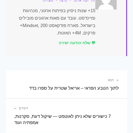
// יועץ ארגוני · מרצה · סוציולוג
15+ שנות ניסיון בפיתוח ארגוני, מנהיגות
ומיינדסט. עובד עם מאות ארגונים מובילים
בישראל. מארח פודקאסט Mindset, 200+
פרקים, 4M+ האזנות.
💬 שלח הודעה ישירה
→ הבא
לתוך הטבע הפראי – אריאל שטרית על ספרו בדד
הקודם ←
7 כישורים שלא ניתן לאוטמט — שיקול דעת, סקרנות,
אמפתיה ועוד