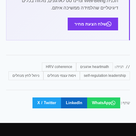
תכנית Well-Being ומיינדסט לארגונים, מלווה בכלים
דיגיטליים שהלמידה ממשיכה איתם.
שלח הצעת מחיר
// תגיות:
heartmath ארגונים
HRV coherence
self-regulation leadership
ויסות עצמי מנהלים
ניהול לחץ מנהלים
שתף:
WhatsApp
LinkedIn
X / Twitter