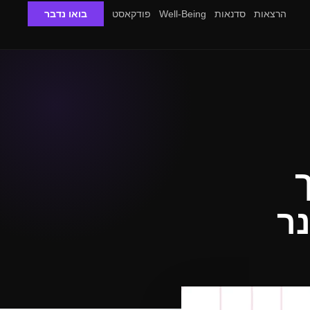
הרצאות
סדנאות
Well-Being
פודקאסט
בואו נדבר
ר