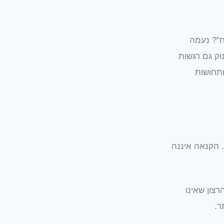
"? נעמה
וק גם רגשות
ותחושות
 הקנאה איננה
צון שאינו
ר.