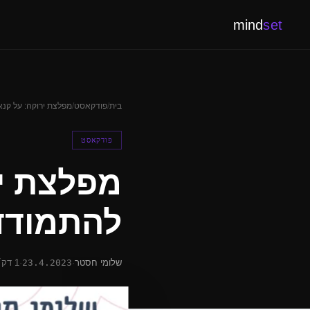
mind
set
בית
/
פודקאסט
/
מפלצת ירוקה: על קנ
פודקאסט
מפלצת יר
להתמודד
שלומי חסטר
·
23.4.2023
·
1 דק׳ קריאה