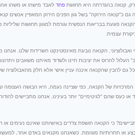
רק, קנאה בהגדרתה היא תחושת
פחד
לאבד מישהו או משהו אהו
 גם כ"קנאה הירוקה" בשל גוון הפנים הירוק המאפיין אנשים קנא
הקנאה פוגעת בבריאות הנפשית וגורמת למגוון תחושות שליליות כ
יקורת עצמית.
 ואבולוציוני, הקנאה נובעת מאינסטינקט השרידות שלנו. אנחנו 
" העלול להרוס את יציבות חיינו ולשדוד מאיתנו משאבים ויתרונות
וכל גם להבין שהקנאה איננה עניין אישי אלא חלק מהאבולוציה שלנ
מרכזיות של הקנאה, כפי שציינה נעמה, היא הבושה העצומה ש
חד או כעס שהם "לגיטימיים" יותר בעינינו, אנחנו מתביישים להוד
ביישים? כי הקנאה חושפת צדדים באישיותנו שאינם נעימים או רצו
בצע או תחרותיות מוגזמת. כשאנחנו מקנאים באדם אחר, למעשה