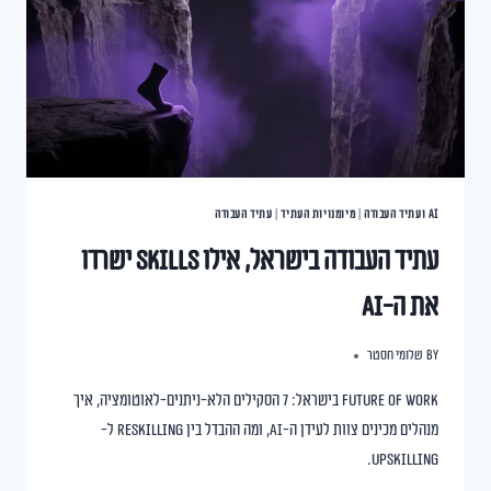
AI ועתיד העבודה
|
מיומנויות העתיד
|
עתיד העבודה
עתיד העבודה בישראל, אילו skills ישרדו
את ה-AI
By
שלומי חסטר
Future of Work בישראל: 7 הסקילים הלא-ניתנים-לאוטומציה, איך
מנהלים מכינים צוות לעידן ה-AI, ומה ההבדל בין Reskilling ל-
Upskilling.