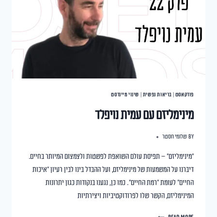
פודקאסט
|
בריאות נפשית
|
שינוי מיינדסט
מינימליזם עם עמית נויפלד
By
שלומי חסטר
"מינימליזם" – תפיסת עולם השואפת לפשטות ולצמצום המיותר בחיים.
דיברנו על המשמעות של מינימליזם, ועל ההבדל בינו לבין רעיון "איכות
החיים" לעומת "רמת החיים". כמו כן, נגענו בנקודות כגון יתרונות
המינימליזם, הקשר שלו לפרודוקטיביות ויצירתיות